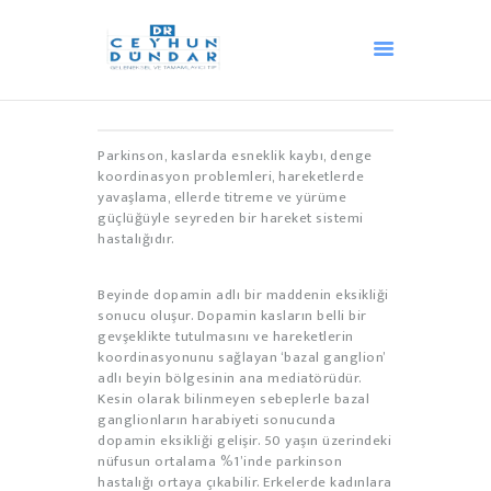
ANA SAYFA
Parkinson, kaslarda esneklik kaybı, denge
AKUPUNKTUR
koordinasyon problemleri, hareketlerde
yavaşlama, ellerde titreme ve yürüme
HACAMAT
güçlüğüyle seyreden bir hareket sistemi
hastalığıdır.
OZON TEDAVISI
ANDULASYON
Beyinde dopamin adlı bir maddenin eksikliği
DIĞER TEDAVILER
sonucu oluşur. Dopamin kasların belli bir
MEDIKAL ESTETIK
gevşeklikte tutulmasını ve hareketlerin
koordinasyonunu sağlayan ‘bazal ganglion’
BLOG
adlı beyin bölgesinin ana mediatörüdür.
İLETIŞIM
Kesin olarak bilinmeyen sebeplerle bazal
ganglionların harabiyeti sonucunda
HAKKIMIZDA
dopamin eksikliği gelişir. 50 yaşın üzerindeki
nüfusun ortalama %1’inde parkinson
TÜRKÇE
hastalığı ortaya çıkabilir. Erkelerde kadınlara