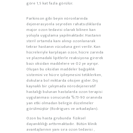
göre 1,5 kat fazla görülür.
Parkinson gibi beyin nöronlarında
dejenerasyonla seyreden rahatsızlıklarda
major ozon tedavisi olarak bilinen kan
yoluyla uygulama yapılmaktadır. Hastanın
steril ortamda kanı alınıp ozonlanarak
tekrar hastanın vücuduna geri verilir. Kan
hücreleriyle karşılaşan ozon, hücre zarında
ve plazmadaki lipitlerle reaksiyona girerek
bazı oksidan maddelere ve O2 ye ayrışır.
Oluşan bu oksidan maddeler bağışıklık
sistemini ve hücre iyileşmesini tetiklerken,
dokulara bol miktarda oksijen gider. Dış
kaynaklı bir çalışmada nörodejeneratif
hastalığı bulunan hastalarda ozon terapisi
uygulanması sonucunda %73-90 oranında
yan etki olmadan belirgin düzelmeler
görülmüştür (Rodrigues ve arkadaşları).
Ozon bu hasta grubunda fiziksel
dayanıklılığı arttırmaktadır. Bütün klinik
avantajlarının yanı sıra ozon tedavisi ,