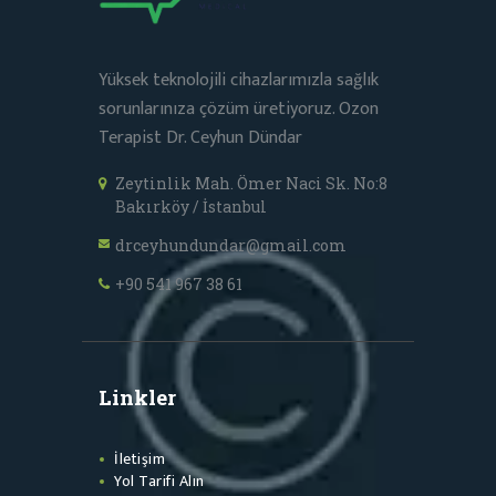
Yüksek teknolojili cihazlarımızla sağlık
sorunlarınıza çözüm üretiyoruz. Ozon
Terapist Dr. Ceyhun Dündar
Zeytinlik Mah. Ömer Naci Sk. No:8
Bakırköy / İstanbul
drceyhundundar@gmail.com
+90 541 967 38 61
Linkler
İletişim
Yol Tarifi Alın