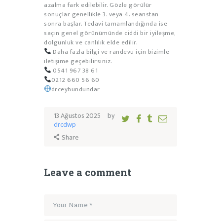
azalma fark edilebilir. Gözle görülür
sonuçlar genellikle 3. veya 4. seanstan
sonra başlar. Tedavi tamamlandığında ise
saçın genel görünümünde ciddi bir iyileşme,
dolgunluk ve canlılık elde edilir.
Daha fazla bilgi ve randevu için bizimle
iletişime geçebilirsiniz.
0541 967 38 61
0212 660 56 60
drceyhundundar
13 Ağustos 2025
by
drcdwp
Share
Leave a comment