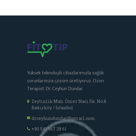
Yüksek teknolojili cihazlarımızla sağlık
sorunlarınıza çözüm üretiyoruz. Ozon
Terapist Dr. Ceyhun Dündar
Zeytinlik Mah. Ömer Naci Sk. No:8
Bakırköy / İstanbul
drceyhundundar@gmail.com
+90 541 967 38 61