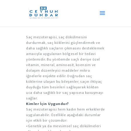
Saç mezoterapisi, saç dökülmesini
ANA SAYFA
durdurmak, saç köklerini güçlendirmek ve
AKUPUNKTUR
daha sağlıklı saçların çıkmasını desteklemek
amacıyla uygulanan bölgesel bir tedavi
HACAMAT
yöntemidir. Bu yöntemde saçlı deriye özel
OZON TEDAVISI
vitamin, mineral, aminoasit, koenzim ve
dolaşım düzenleyici maddeler mikro
ANDULASYON
iğnelerle enjekte edilir. Doğrudan saç
DIĞER TEDAVILER
köklerine ulaşan bu bileşenler, saçın ihtiyaç
duyduğu tüm besinleri sağlayarak kökten
MEDIKAL ESTETIK
uca daha sağlıklı bir saç yapısına kavuşmayı
BLOG
sağlar.
Kimler İçin Uygundur?
İLETIŞIM
Saç mezoterapisi hem kadın hem erkeklerde
HAKKIMIZDA
uygulanabilir. Özellikle aşağıdaki durumlar
için etkili bir çözümdür:
TÜRKÇE
•Genetik ya da mevsimsel saç dökülmeleri