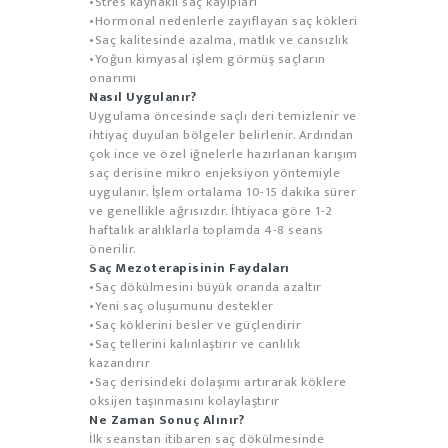
•Stres kaynaklı saç kayıpları
•Hormonal nedenlerle zayıflayan saç kökleri
•Saç kalitesinde azalma, matlık ve cansızlık
•Yoğun kimyasal işlem görmüş saçların
onarımı
Nasıl Uygulanır?
Uygulama öncesinde saçlı deri temizlenir ve
ihtiyaç duyulan bölgeler belirlenir. Ardından
çok ince ve özel iğnelerle hazırlanan karışım
saç derisine mikro enjeksiyon yöntemiyle
uygulanır. İşlem ortalama 10-15 dakika sürer
ve genellikle ağrısızdır. İhtiyaca göre 1-2
haftalık aralıklarla toplamda 4-8 seans
önerilir.
Saç Mezoterapisinin Faydaları
•Saç dökülmesini büyük oranda azaltır
•Yeni saç oluşumunu destekler
•Saç köklerini besler ve güçlendirir
•Saç tellerini kalınlaştırır ve canlılık
kazandırır
•Saç derisindeki dolaşımı artırarak köklere
oksijen taşınmasını kolaylaştırır
Ne Zaman Sonuç Alınır?
İlk seanstan itibaren saç dökülmesinde