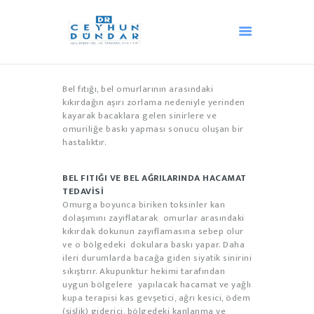
Bel fıtığı, bel omurlarının arasındaki
ANA SAYFA
kıkırdağın aşırı zorlama nedeniyle yerinden
AKUPUNKTUR
kayarak bacaklara gelen sinirlere ve
omuriliğe baskı yapması sonucu oluşan bir
HACAMAT
hastalıktır.
OZON TEDAVISI
ANDULASYON
BEL FITIĞI VE BEL AĞRILARINDA HACAMAT
TEDAVİSİ
DIĞER TEDAVILER
Omurga boyunca biriken toksinler kan
MEDIKAL ESTETIK
dolaşımını zayıflatarak omurlar arasındaki
kıkırdak dokunun zayıflamasına sebep olur
BLOG
ve o bölgedeki dokulara baskı yapar. Daha
İLETIŞIM
ileri durumlarda bacağa giden siyatik sinirini
sıkıştırır. Akupunktur hekimi tarafından
HAKKIMIZDA
uygun bölgelere yapılacak hacamat ve yağlı
TÜRKÇE
kupa terapisi kas gevşetici, ağrı kesici, ödem
(şişlik) giderici, bölgedeki kanlanma ve