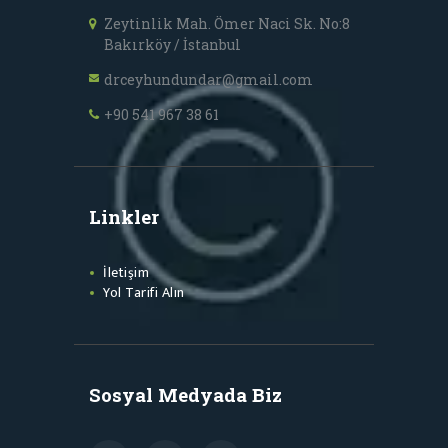
Zeytinlik Mah. Ömer Naci Sk. No:8
Bakırköy / İstanbul
drceyhundundar@gmail.com
+90 541 967 38 61
Linkler
İletişim
Yol Tarifi Alın
Sosyal Medyada Biz