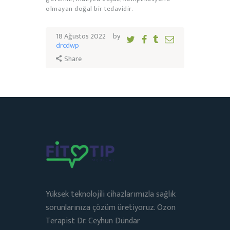
olmayan doğal bir tedavidir.
18 Ağustos 2022
by
drcdwp
Share
Yüksek teknolojili cihazlarımızla sağlık
sorunlarınıza çözüm üretiyoruz. Ozon
Terapist Dr. Ceyhun Dündar