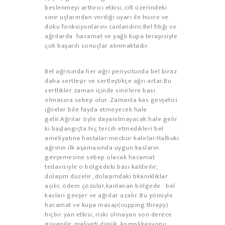
beslenmeyi arttırıcı etkisi, cilt üzerindeki
sinir uçlarından verdiği uyarı ile hücre ve
doku fonksiyonlarını canlandırır.Bel fıtığı ve
ağrılarda hacamat ve yağlı kupa terapisiyle
çok başarılı sonuçlar alınmaktadır.
Bel ağrısında her ağrı periyotunda bel biraz
daha sertleşir ve sertleştikçe ağrı artar.Bu
sertlikler zaman içinde sinirlere bası
olmasına sebep olur. Zamanla kas gevşetici
iğneler bile fayda etmeyecek hale
gelir.Ağrılar öyle dayanılmayacak hale gelir
ki başlangıçta hiç tercih etmedikleri bel
ameliyatına hastalar mecbur kalırlar.Halbuki
ağrının ilk aşamasında uygun kasların
gevşemesine sebep olacak hacamat
tedavisiyle o bölgedeki bası kaldırılır,
dolaşım düzelir ,dolaşımdaki tıkanıklıklar
açılır, ödem çözülür,kanlanan bölgede bel
kasları gevşer ve ağrılar azalır. Bu yönüyle
hacamat ve kupa masajı(cupping thrapy)
hiçbir yan etkisi, riski olmayan son derece
güvenilir, maliyeti düşük, komplikasyonu