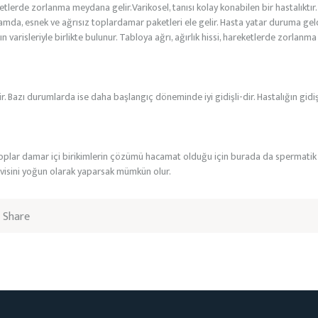
ketlerde zorlanma meydana gelir.Varikosel, tanısı kolay konabilen bir hastalıktır
amda, esnek ve ağrısız toplardamar paketleri ele gelir. Hasta yatar duruma gel
risleriyle birlikte bulunur. Tabloya ağrı, ağırlık hissi, hareketlerde zorlanma gib
şir. Bazı durumlarda ise daha başlangıç döneminde iyi gidişli-dir. Hastalığın g
oplar damar içi birikimlerin çözümü hacamat olduğu için burada da spermatik k
visini yoğun olarak yaparsak mümkün olur.
Share