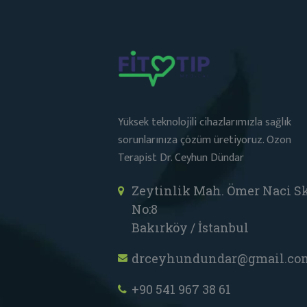
Yüksek teknolojili cihazlarımızla sağlık
sorunlarınıza çözüm üretiyoruz. Ozon
Terapist Dr. Ceyhun Dündar
Zeytinlik Mah. Ömer Naci Sk
No:8
Bakırköy / İstanbul
drceyhundundar@gmail.co
+90 541 967 38 61