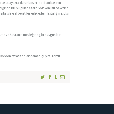
. Hasta ayakta dururken, er-bezi torbasının
diğinde bu bulgular azalır. Söz konusu paketler
i işlevsel belirtiler eşlik eder.Hastalığın gidişi
idişme ve hastanın mesleğine göre uygun bir
ordon etrafı toplar damar içi pıhtı tortu