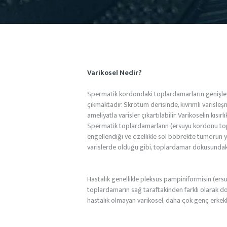
Varikosel Nedir?
Spermatik kordondaki toplardamarların genişley
çıkmaktadır. Skrotum derisinde, kıvrımlı varisle
ameliyatla varisler çıkartılabilir. Varikoselin kısı
Spermatik toplardamarlann (ersuyu kordonu topla
engellendiği ve özellikle sol böbrekte tümörün y
varislerde olduğu gibi, toplardamar dokusundaki
Hastalık genellikle pleksus pampiniformisin (er
toplardamarın sağ taraftakinden farklı olarak 
hastalık olmayan varikosel, daha çok genç erkekler