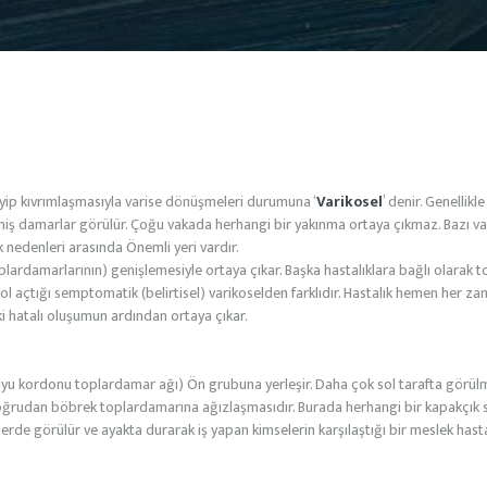
HAKKIMIZDA
TÜRKÇE
ip kıvrımlaşmasıyla varise dönüşmeleri durumuna ‘
Varikosel
’ denir. Genellik
şmiş damarlar görülür. Çoğu vakada herhangi bir yakınma ortaya çıkmaz. Bazı vaka
rlık nedenleri arasında Önemli yeri vardır.
rdamarlarının) genişlemesiyle ortaya çıkar. Başka hastalıklara bağlı olarak 
ol açtığı semptomatik (belirtisel) varikoselden farklıdır. Hastalık hemen her za
 hatalı oluşumun ardından ortaya çıkar.
suyu kordonu toplardamar ağı) Ön grubuna yerleşir. Daha çok sol tarafta görülm
doğrudan böbrek toplardamarına ağızlaşmasıdır. Burada herhangi bir kapakçık 
de görülür ve ayakta durarak iş yapan kimselerin karşılaştığı bir meslek hastalığ