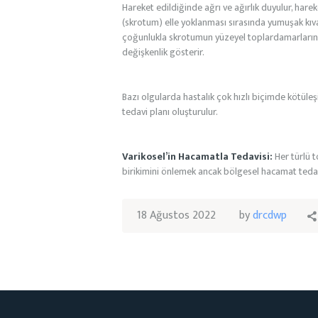
Hareket edildiğinde ağrı ve ağırlık duyulur, hare
(skrotum) elle yoklanması sırasında yumuşak kıv
çoğunlukla skrotumun yüzeyel toplardamarlarının va
değişkenlik gösterir.
Bazı olgularda hastalık çok hızlı biçimde kötüle
tedavi planı oluşturulur.
Varikosel’in Hacamatla Tedavisi:
Her türlü t
birikimini önlemek ancak bölgesel hacamat teda
18 Ağustos 2022
by
drcdwp