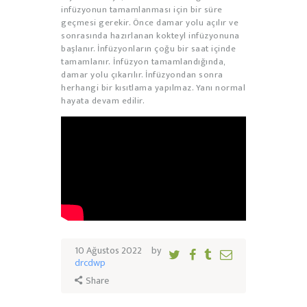
infüzyonun tamamlanması için bir süre
geçmesi gerekir. Önce damar yolu açılır ve
sonrasında hazırlanan kokteyl infüzyonuna
başlanır. İnfüzyonların çoğu bir saat içinde
tamamlanır. İnfüzyon tamamlandığında,
damar yolu çıkarılır. İnfüzyondan sonra
herhangi bir kısıtlama yapılmaz. Yanı normal
hayata devam edilir.
10 Ağustos 2022
by
drcdwp
Share