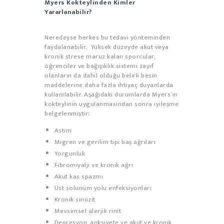
Myers Kokteylinden Kimler
Yararlanabilir?
Neredeyse herkes bu tedavi yönteminden
faydalanabilir. Yüksek düzeyde akut veya
kronik strese maruz kalan sporcular,
öğrenciler ve bağışıklık sistemi zayıf
olanların da dahil olduğu belirli besin
maddelerine daha fazla ihtiyaç duyanlarda
kullanılabilir. Aşağıdaki durumlarda Myers’ın
kokteylinin uygulanmasından sonra iyileşme
belgelenmiştir:
Astım
Migren ve gerilim tipi baş ağrıları
Yorgunluk
Fibromiyalji ve kronik ağrı
Akut kas spazmı
Üst solunum yolu enfeksiyonları
Kronik sinüzit
Mevsimsel alerjik rinit
Depresyon, anksiyete ve akut ve kronik