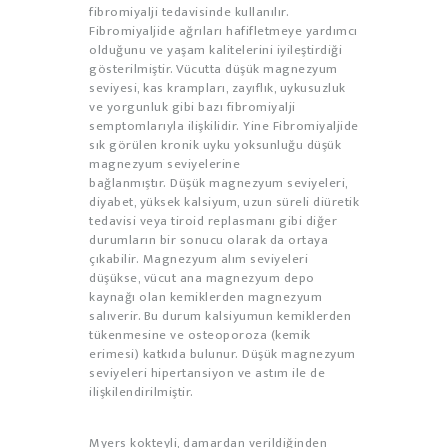
fibromiyalji tedavisinde kullanılır.
Fibromiyaljide ağrıları hafifletmeye yardımcı
olduğunu ve yaşam kalitelerini iyileştirdiği
gösterilmiştir. Vücutta düşük magnezyum
seviyesi, kas krampları, zayıflık, uykusuzluk
ve yorgunluk gibi bazı fibromiyalji
semptomlarıyla ilişkilidir. Yine Fibromiyaljide
sık görülen kronik uyku yoksunluğu düşük
magnezyum seviyelerine
bağlanmıştır. Düşük magnezyum seviyeleri,
diyabet, yüksek kalsiyum, uzun süreli diüretik
tedavisi veya tiroid replasmanı gibi diğer
durumların bir sonucu olarak da ortaya
çıkabilir. Magnezyum alım seviyeleri
düşükse, vücut ana magnezyum depo
kaynağı olan kemiklerden magnezyum
salıverir. Bu durum kalsiyumun kemiklerden
tükenmesine ve osteoporoza (kemik
erimesi) katkıda bulunur. Düşük magnezyum
seviyeleri hipertansiyon ve astım ile de
ilişkilendirilmiştir.
Myers kokteyli, damardan verildiğinden