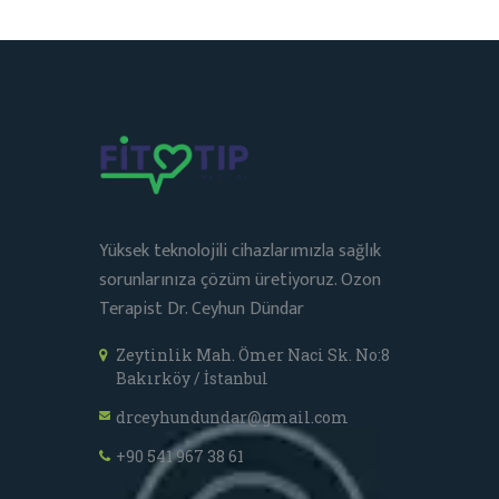
Yüksek teknolojili cihazlarımızla sağlık
sorunlarınıza çözüm üretiyoruz. Ozon
Terapist Dr. Ceyhun Dündar
Zeytinlik Mah. Ömer Naci Sk. No:8
Bakırköy / İstanbul
drceyhundundar@gmail.com
+90 541 967 38 61