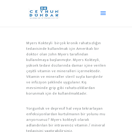
ANA SAYFA
Myers Kokteyli birçok kronik rahatsızlığın
AKUPUNKTUR
tedavisinde kullanılmak için Amerikalı bir
doktor olan John Myers tarafından
HACAMAT
kullanılmaya başlanmıştır. Myers Kokteyli,
OZON TEDAVISI
yüksek tedavi dozlarında damar içine verilen
çeşitli vitamin ve mineralleri içermektedir.
ANDULASYON
Vitamin ve mineraller steril suyla karıştırılır
DIĞER TEDAVILER
ve infüzyon şeklinde uygulanır. Kış
mevsiminde grip gibi rahatsızlıklardan
MEDIKAL ESTETIK
korunmak için de kullanılmaktadır.
BLOG
İLETIŞIM
Yorgunluk ve depresif hal veya tekrarlayan
enfeksiyonlardan kurtulmanın bir yolunu mu
HAKKIMIZDA
arıyorsunuz? Myers kokteyli olarak
TÜRKÇE
adlandırılan bir intravenöz vitamin / mineral
tedavisini yaptırabilirsiniz.