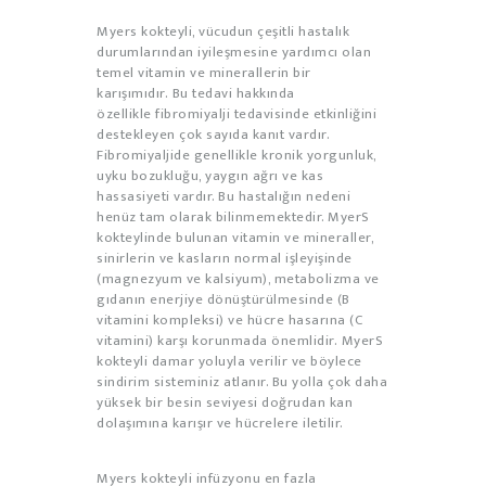
Myers kokteyli, vücudun çeşitli hastalık
durumlarından iyileşmesine yardımcı olan
temel vitamin ve minerallerin bir
karışımıdır. Bu tedavi hakkında
özellikle fibromiyalji tedavisinde etkinliğini
destekleyen çok sayıda kanıt vardır.
Fibromiyaljide genellikle kronik yorgunluk,
uyku bozukluğu, yaygın ağrı ve kas
hassasiyeti vardır. Bu hastalığın nedeni
henüz tam olarak bilinmemektedir. MyerS
kokteylinde bulunan vitamin ve mineraller,
sinirlerin ve kasların normal işleyişinde
(magnezyum ve kalsiyum), metabolizma ve
gıdanın enerjiye dönüştürülmesinde (B
vitamini kompleksi) ve hücre hasarına (C
vitamini) karşı korunmada önemlidir. MyerS
kokteyli damar yoluyla verilir ve böylece
sindirim sisteminiz atlanır. Bu yolla çok daha
yüksek bir besin seviyesi doğrudan kan
dolaşımına karışır ve hücrelere iletilir.
Myers kokteyli infüzyonu en fazla