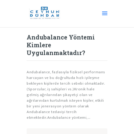
Andubalance Yöntemi
ANA SAYFA
Kimlere
AKUPUNKTUR
Uygulanmaktadır?
HACAMAT
OZON TEDAVISI
Andubalance, fazlasıyla fiziksel performans
ANDULASYON
harcayan ve bu doğrultuda hızlı iyileşme
DIĞER TEDAVILER
bekleyen kişilerde tercih sebebi olmaktadır.
(Sporcular, iş sahipleri vs.)Kronik hale
MEDIKAL ESTETIK
gelmiş ağrılarından şikayetçi olan ve
BLOG
ağrılarından kurtulmak isteyen kişiler, etkili
bir yeni jenerasyon yöntem olarak
İLETIŞIM
Andubalance tedaviyi tercih
HAKKIMIZDA
etmektedir.Andubalance yöntemi,…
TÜRKÇE