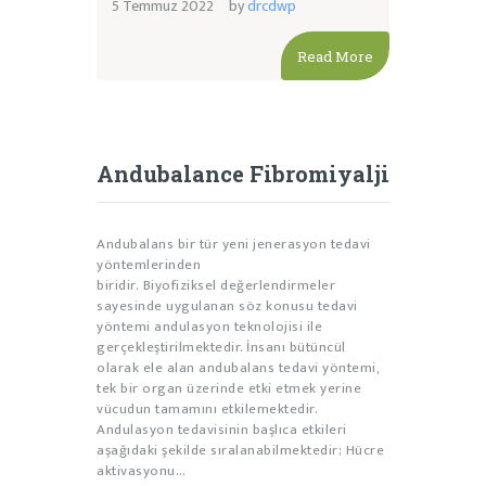
5 Temmuz 2022
by
drcdwp
Read More
Andubalance Fibromiyalji
Andubalans bir tür yeni jenerasyon tedavi
yöntemlerinden
biridir. Biyofiziksel değerlendirmeler
sayesinde uygulanan söz konusu tedavi
yöntemi andulasyon teknolojisi ile
gerçekleştirilmektedir. İnsanı bütüncül
olarak ele alan andubalans tedavi yöntemi,
tek bir organ üzerinde etki etmek yerine
vücudun tamamını etkilemektedir.
Andulasyon tedavisinin başlıca etkileri
aşağıdaki şekilde sıralanabilmektedir; Hücre
aktivasyonu…