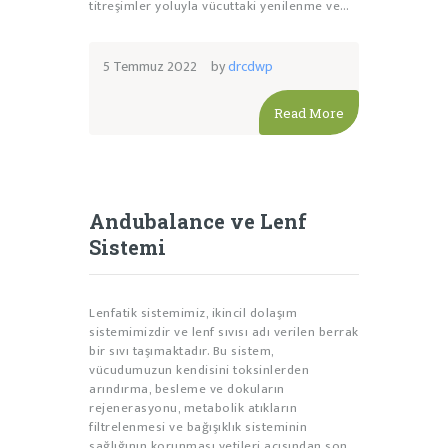
titreşimler yoluyla vücuttaki yenilenme ve…
5 Temmuz 2022
by
drcdwp
Read More
Andubalance ve Lenf
Sistemi
Lenfatik sistemimiz, ikincil dolaşım
sistemimizdir ve lenf sıvısı adı verilen berrak
bir sıvı taşımaktadır. Bu sistem,
vücudumuzun kendisini toksinlerden
arındırma, besleme ve dokuların
rejenerasyonu, metabolik atıkların
filtrelenmesi ve bağışıklık sisteminin
sağlığının korunması yetileri açısından son