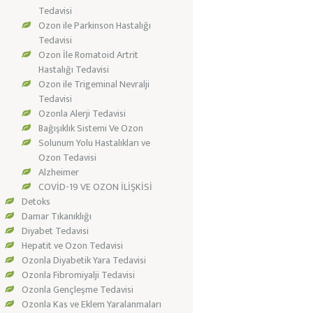
Tedavisi
Ozon ile Parkinson Hastalığı
Tedavisi
Ozon İle Romatoid Artrit
Hastalığı Tedavisi
Ozon ile Trigeminal Nevralji
Tedavisi
Ozonla Alerji Tedavisi
Bağışıklık Sistemi Ve Ozon
Solunum Yolu Hastalıkları ve
Ozon Tedavisi
Alzheimer
COVİD-19 VE OZON İLİŞKİSİ
Detoks
Damar Tıkanıklığı
Diyabet Tedavisi
Hepatit ve Ozon Tedavisi
Ozonla Diyabetik Yara Tedavisi
Ozonla Fibromiyalji Tedavisi
Ozonla Gençleşme Tedavisi
Ozonla Kas ve Eklem Yaralanmaları