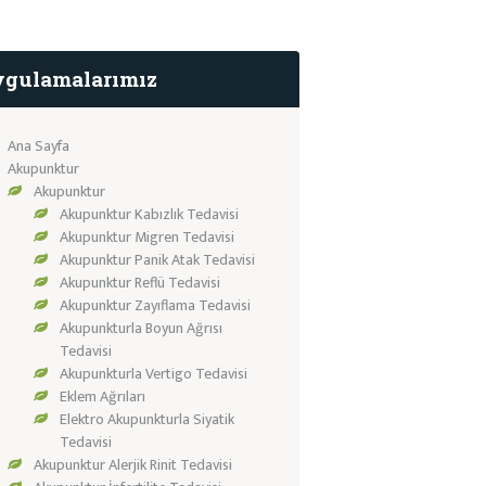
gulamalarımız
Ana Sayfa
Akupunktur
Akupunktur
Akupunktur Kabızlık Tedavisi
Akupunktur Migren Tedavisi
Akupunktur Panik Atak Tedavisi
Akupunktur Reflü Tedavisi
Akupunktur Zayıflama Tedavisi
Akupunkturla Boyun Ağrısı
Tedavisi
Akupunkturla Vertigo Tedavisi
Eklem Ağrıları
Elektro Akupunkturla Siyatik
Tedavisi
Akupunktur Alerjik Rinit Tedavisi