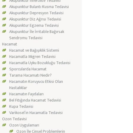
Akupunktur İnfertilite Tedavisi
Akupunktur Bulantı Kusma Tedavisi
Akupunktur Depresyon Tedavisi
Akupunktur Diz Ağrısı Tedavisi
Akupunktur Egzema Tedavisi
Akupunktur İle İrritable Bağırsak
Sendromu Tedavisi
Hacamat
Hacamat ve Bağışıklık Sistemi
Hacamatla Migren Tedavisi
Hacamatla Uyku Bozukluğu Tedavisi
Sporcularda Hacamat
Tarama Hacamatı Nedir?
Hacamatın Koruyucu Etkisi Olan
Hastalıklar
Hacamatın Faydaları
Bel Fıtığında Hacamat Tedavisi
Kupa Tedavisi
Varikosel’in Hacamatla Tedavisi
Ozon Tedavisi
Ozon Uygulamarı
Ozon İle Cinsel Problemlerin