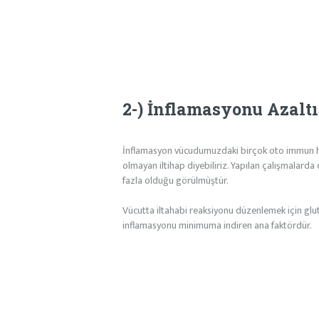
2-) İnflamasyonu Azaltı
İnflamasyon vücudumuzdaki birçok oto immun has
olmayan iltihap diyebiliriz. Yapılan çalışmalarda
fazla olduğu görülmüştür.
Vücutta iltahabi reaksiyonu düzenlemek için glut
inflamasyonu minimuma indiren ana faktördür.