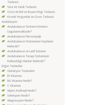
Tedavisi
Yara Ve Yanık Tedavisi
Ozon ile Bel ve Boyun Fıtığı Tedavisi
Kronik Yorgunluk ve Ozon Tedavisi
Andulasyon
Andubalance Yöntemi Kimlere
Uygulanmaktadır?
Andubalance Fibromiyalji
Andubalance Yönteminin Faydaları
Nelerdir?
Andubalance ve Lenf Sistemi
Andubalance Terapi Sisteminin
Kullanıldığı Alanlar Nelerdir?
Diğer Tedaviler
Glutatyon Tedavileri
B1 Vitamini
B6 Vitamini Nedir?
C Vitamini
Myers Kokteyli Nedir?
Selenyum Nedir?
Magnezyum Nedir?