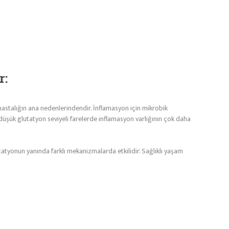
r:
talığın ana nedenlerindendir. İnflamasyon için mikrobik
 düşük glutatyon seviyeli farelerde inflamasyon varlığının çok daha
atyonun yanında farklı mekanizmalarda etkilidir. Sağlıklı yaşam