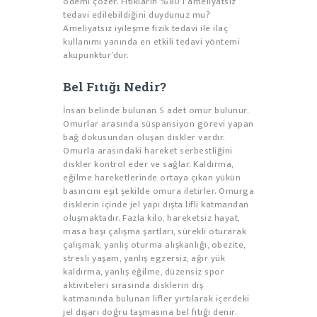
ödemi çözer. Fıtıkların %80’i ameliyatsız
tedavi edilebildiğini duydunuz mu?
Ameliyatsız iyileşme fizik tedavi ile ilaç
kullanımı yanında en etkili tedavi yöntemi
akupunktur’dur.
Bel Fıtığı Nedir?
İnsan belinde bulunan 5 adet omur bulunur.
Omurlar arasında süspansiyon görevi yapan
bağ dokusundan oluşan diskler vardır.
Omurla arasındaki hareket serbestliğini
diskler kontrol eder ve sağlar. Kaldırma,
eğilme hareketlerinde ortaya çıkan yükün
basıncını eşit şekilde omura iletirler. Omurga
disklerin içinde jel yapı dışta lifli katmandan
oluşmaktadır. Fazla kilo, hareketsiz hayat,
masa başı çalışma şartları, sürekli oturarak
çalışmak, yanlış oturma alışkanlığı, obezite,
stresli yaşam, yanlış egzersiz, ağır yük
kaldırma, yanlış eğilme, düzensiz spor
aktiviteleri sırasında disklerin dış
katmanında bulunan lifler yırtılarak içerdeki
jel dışarı doğru taşmasına bel fıtığı denir.