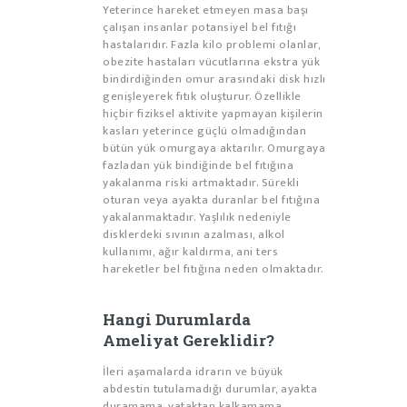
Yeterince hareket etmeyen masa başı
çalışan insanlar potansiyel bel fıtığı
hastalarıdır. Fazla kilo problemi olanlar,
obezite hastaları vücutlarına ekstra yük
bindirdiğinden omur arasındaki disk hızlı
genişleyerek fıtık oluşturur. Özellikle
hiçbir fiziksel aktivite yapmayan kişilerin
kasları yeterince güçlü olmadığından
bütün yük omurgaya aktarılır. Omurgaya
fazladan yük bindiğinde bel fıtığına
yakalanma riski artmaktadır. Sürekli
oturan veya ayakta duranlar bel fıtığına
yakalanmaktadır. Yaşlılık nedeniyle
disklerdeki sıvının azalması, alkol
kullanımı, ağır kaldırma, ani ters
hareketler bel fıtığına neden olmaktadır.
Hangi Durumlarda
Ameliyat Gereklidir?
İleri aşamalarda idrarın ve büyük
abdestin tutulamadığı durumlar, ayakta
duramama, yataktan kalkamama,