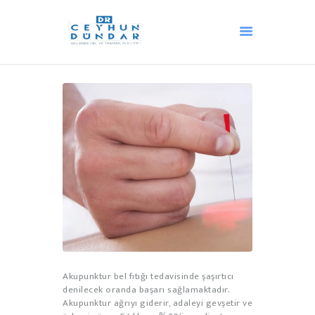
ANA SAYFA
AKUPUNKTUR
HACAMAT
OZON TEDAVISI
ANDULASYON
DIĞER TEDAVILER
MEDIKAL ESTETIK
BLOG
İLETIŞIM
HAKKIMIZDA
Akupunktur bel fıtığı tedavisinde şaşırtıcı
denilecek oranda başarı sağlamaktadır.
Akupunktur ağrıyı giderir, adaleyi gevşetir ve