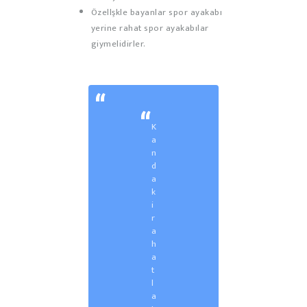
Özellşkle bayanlar spor ayakabı
yerine rahat spor ayakabılar
giymelidirler.
K
a
n
d
a
k
i
r
a
h
a
t
l
a