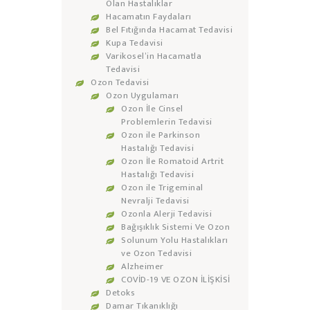
Olan Hastalıklar
Hacamatın Faydaları
Bel Fıtığında Hacamat Tedavisi
Kupa Tedavisi
Varikosel’in Hacamatla
Tedavisi
Ozon Tedavisi
Ozon Uygulamarı
Ozon İle Cinsel
Problemlerin Tedavisi
Ozon ile Parkinson
Hastalığı Tedavisi
Ozon İle Romatoid Artrit
Hastalığı Tedavisi
Ozon ile Trigeminal
Nevralji Tedavisi
Ozonla Alerji Tedavisi
Bağışıklık Sistemi Ve Ozon
Solunum Yolu Hastalıkları
ve Ozon Tedavisi
Alzheimer
COVİD-19 VE OZON İLİŞKİSİ
Detoks
Damar Tıkanıklığı