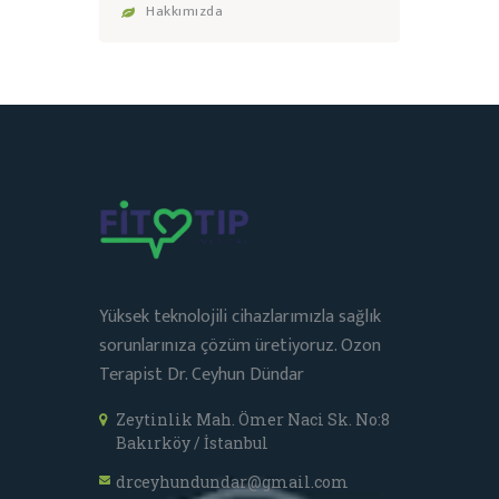
Hakkımızda
Yüksek teknolojili cihazlarımızla sağlık
sorunlarınıza çözüm üretiyoruz. Ozon
Terapist Dr. Ceyhun Dündar
Zeytinlik Mah. Ömer Naci Sk. No:8
Bakırköy / İstanbul
drceyhundundar@gmail.com