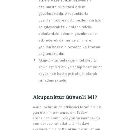
etkisiyle kas spazm şikayetleri
azalmakta, vücuttaki ödem
çözülmektedir. Akupunkturla
uyarılan böbrek üstü bezleri kortizon
salgılayarak fıtık bölgesindeki
dokulardaki ödemin çözülmesine
etki ederek damar ve sinirlere
yapılan baskının ortadan kalkmasını
sağlamaktadır.
Akupunktur tedavisinin tetiklediği
sakinleştirici etkiye sahip hormonlar
sayesinde hasta psikolojik olarak
rahatlamaktadır.
Akupunktur Güvenli Mi?
Akupunkturun en etkileyici tarafı hiç bir
yan etkinin olmamasıdır. Tedavi
süresince komplikasyon yaşanmazken
son derece rahatlatıcı bir tedavi
seçeneğidir. Elbette akupunktur uzman