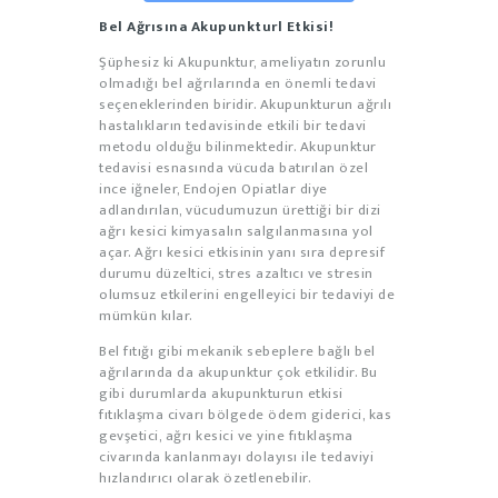
Bel Ağrısına Akupunkturl Etkisi!
Şüphesiz ki Akupunktur, ameliyatın zorunlu
olmadığı bel ağrılarında en önemli tedavi
seçeneklerinden biridir. Akupunkturun ağrılı
hastalıkların tedavisinde etkili bir tedavi
metodu olduğu bilinmektedir. Akupunktur
tedavisi esnasında vücuda batırılan özel
ince iğneler, Endojen Opiatlar diye
adlandırılan, vücudumuzun ürettiği bir dizi
ağrı kesici kimyasalın salgılanmasına yol
açar. Ağrı kesici etkisinin yanı sıra depresif
durumu düzeltici, stres azaltıcı ve stresin
olumsuz etkilerini engelleyici bir tedaviyi de
mümkün kılar.
Bel fıtığı gibi mekanik sebeplere bağlı bel
ağrılarında da akupunktur çok etkilidir. Bu
gibi durumlarda akupunkturun etkisi
fıtıklaşma civarı bölgede ödem giderici, kas
gevşetici, ağrı kesici ve yine fıtıklaşma
civarında kanlanmayı dolayısı ile tedaviyi
hızlandırıcı olarak özetlenebilir.