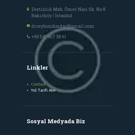
Zeytinlik Mah. Ömer Naci Sk. No:8
Bakırköy / İstanbul
drceyhundundar@gmail.com
+90 541 967 38 61
Linkler
Contact
Yol Tarifi Alın
Sosyal Medyada Biz