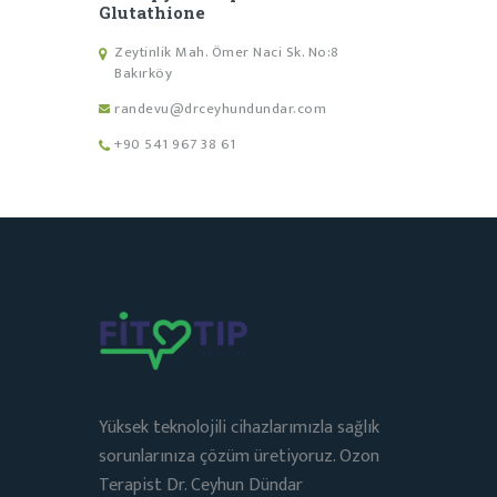
Glutathione
Zeytinlik Mah. Ömer Naci Sk. No:8
Bakırköy
randevu@drceyhundundar.com
+90 541 967 38 61
Yüksek teknolojili cihazlarımızla sağlık
sorunlarınıza çözüm üretiyoruz. Ozon
Terapist Dr. Ceyhun Dündar